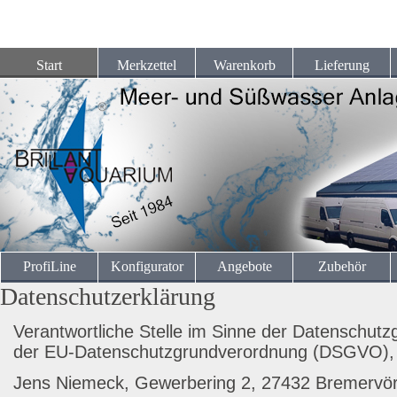
Start
Merkzettel
Warenkorb
Lieferung
ProfiLine
Konfigurator
Angebote
Zubehör
Datenschutzerklärung
Verantwortliche Stelle im Sinne der Datenschut
der EU-Datenschutzgrundverordnung (DSGVO), i
Jens Niemeck, Gewerbering 2, 27432 Bremervö