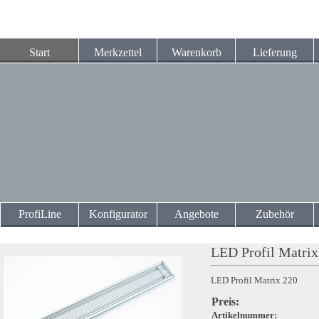
Start
Merkzettel
Warenkorb
Lieferung
ProfiLine
Konfigurator
Angebote
Zubehör
LED Profil Matrix
LED Profil Matrix 220
Preis:
Artikelnummer: